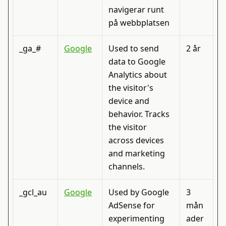
navigerar runt
på webbplatsen
_ga_#
Google
Used to send
2 år
data to Google
Analytics about
the visitor's
device and
behavior. Tracks
the visitor
across devices
and marketing
channels.
_gcl_au
Google
Used by Google
3
AdSense for
mån
experimenting
ader