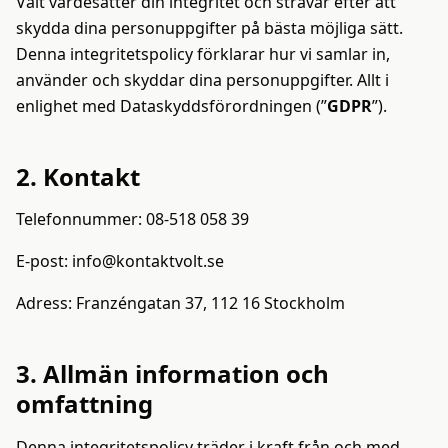
Vålt värdesätter din integritet och strävar efter att
Kostnadskalkylator
skydda dina personuppgifter på bästa möjliga sätt.
Denna integritetspolicy förklarar hur vi samlar in,
använder och skyddar dina personuppgifter. Allt i
ROI-kalkylator
enlighet med Dataskyddsförordningen (”
GDPR
”).
2. Kontakt
Telefonnummer: 08-518 058 39
E-post: info@kontaktvolt.se
Adress: Franzéngatan 37, 112 16 Stockholm
3. Allmän information och
omfattning
Denna integritetspolicy träder i kraft från och med