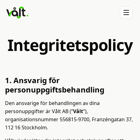
TJÄNSTER
VÅLT
Integritetspolicy
Bostadsrättsförening
Effektpiloten
Om oss
Samfällighet
Laddtjänst
Karriär
1. Ansvarig för
Hyresfastighet
personuppgiftsbehandling
Serviceavtal
LEGAL
Industri & logistik
Den ansvarige för behandlingen av dina
Allmänna villkor
personuppgifter är Vålt AB (”
Vålt
”),
KALKYLATORER
organisationsnummer 556815-9700, Franzéngatan 37,
Effektoptimeringskalkylator
Integritetspolicy
112 16 Stockholm.