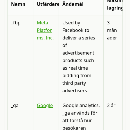
Maximal
Namn
Utfärdare
Ändamål
lagringst
_fbp
Meta
Used by
3
Platfor
Facebook to
mån
ms, Inc.
deliver a series
ader
of
advertisement
products such
as real time
bidding from
third party
advertisers.
_ga
Google
Google analytics,
2 år
_ga används för
att förstå hur
besökaren