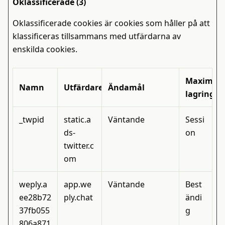
Oklassificerade (3)
Oklassificerade cookies är cookies som håller på att
klassificeras tillsammans med utfärdarna av
enskilda cookies.
Maximal
Namn
Utfärdare
Ändamål
lagringst
_twpid
static.a
Väntande
Sessi
ds-
on
twitter.c
om
weply.a
app.we
Väntande
Best
ee28b72
ply.chat
ändi
37fb055
g
806a871