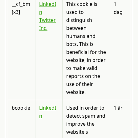
__cf_bm
LinkedI
This cookie is
1
[x3]
n
used to
dag
Twitter
distinguish
Inc.
between
humans and
bots. This is
beneficial for the
website, in order
to make valid
reports on the
use of their
website.
bcookie
LinkedI
Used in order to
1 år
n
detect spam and
improve the
website's