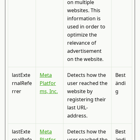
on multiple
websites. This
information is
used in order to
optimize the
relevance of
advertisement
on the website.
lastExte
Meta
Detects how the
Best
rnalRefe
Platfor
user reached the
ändi
rrer
ms, Inc.
website by
g
registering their
last URL-
address.
lastExte
Meta
Detects how the
Best
rnalRefe
Platfor
user reached the
ändi