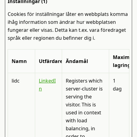
Inställningar (1)
Cookies för inställningar låter en webbplats komma
ihåg information som ändrar hur webbplatsen
fungerar eller visas. Detta kan t.ex. vara föredraget
språk eller regionen du befinner dig i.
Maximal
Namn
Utfärdare
Ändamål
lagringst
lidc
LinkedI
Registers which
1
n
server-cluster is
dag
serving the
visitor. This is
used in context
with load
balancing, in
order to