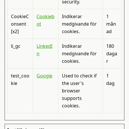
security.
CookieC
Cookieb
Indikerar
1
onsent
ot
medgivande för
mån
[x2]
cookies.
ad
li_gc
LinkedI
Indikerar
180
n
medgivande för
daga
cookies.
r
test_coo
Google
Used to check if
1
kie
the user's
dag
browser
supports
cookies.