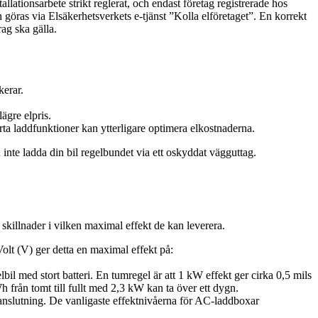
tallationsarbete strikt reglerat, och endast företag registrerade hos
n göras via Elsäkerhetsverkets e-tjänst ”Kolla elföretaget”. En korrekt
rag ska gälla.
kerar.
ägre elpris.
ta laddfunktioner kan ytterligare optimera elkostnaderna.
 inte ladda din bil regelbundet via ett oskyddat vägguttag.
skillnader i vilken maximal effekt de kan leverera.
olt (V) ger detta en maximal effekt på:
il med stort batteri. En tumregel är att 1 kW effekt ger cirka 0,5 mils
 från tomt till fullt med 2,3 kW kan ta över ett dygn.
asanslutning. De vanligaste effektnivåerna för AC-laddboxar