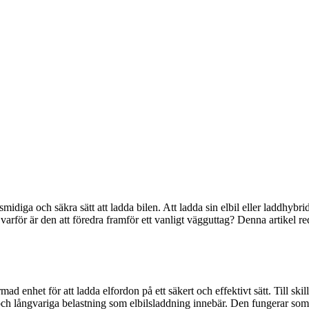
av smidiga och säkra sätt att ladda bilen. Att ladda sin elbil eller laddhy
varför är den att föredra framför ett vanligt vägguttag? Denna artikel r
ad enhet för att ladda elfordon på ett säkert och effektivt sätt. Till skill
ch långvariga belastning som elbilsladdning innebär. Den fungerar som en