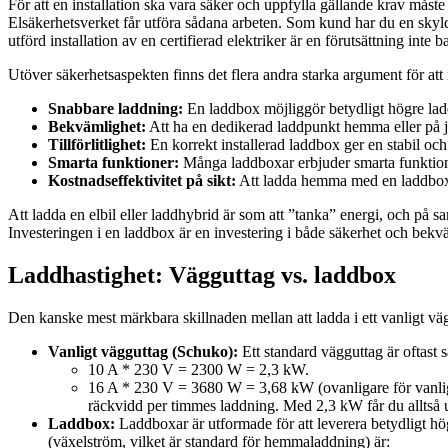
För att en installation ska vara säker och uppfylla gällande krav måste de
Elsäkerhetsverket får utföra sådana arbeten. Som kund har du en skyldigh
utförd installation av en certifierad elektriker är en förutsättning inte 
Utöver säkerhetsaspekten finns det flera andra starka argument för att 
Snabbare laddning:
En laddbox möjliggör betydligt högre ladde
Bekvämlighet:
Att ha en dedikerad laddpunkt hemma eller på j
Tillförlitlighet:
En korrekt installerad laddbox ger en stabil och 
Smarta funktioner:
Många laddboxar erbjuder smarta funktioner
Kostnadseffektivitet på sikt:
Att ladda hemma med en laddbox är
Att ladda en elbil eller laddhybrid är som att ”tanka” energi, och på 
Investeringen i en laddbox är en investering i både säkerhet och bekv
Laddhastighet: Vägguttag vs. laddbox
Den kanske mest märkbara skillnaden mellan att ladda i ett vanligt väg
Vanligt vägguttag (Schuko):
Ett standard vägguttag är oftast 
10 A * 230 V = 2300 W = 2,3 kW.
16 A * 230 V = 3680 W = 3,68 kW (ovanligare för vanliga u
räckvidd per timmes laddning. Med 2,3 kW får du alltså un
Laddbox:
Laddboxar är utformade för att leverera betydligt hög
(växelström, vilket är standard för hemmaladdning) är: