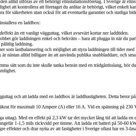
n alltid utföras av ett behörigt elinstallationsföretag. I Sverige är elins
et att kontrollera att företaget du anlitar är behörigt, vilket enkelt ka
bara för säkerheten utan också för att eventuella garantier och statliga bid
installera en laddbox:
ffekt än ett vanligt vägguttag, vilket avsevärt kortar ner laddtiden.
obbet gör laddningen enkel och bekväm – bara att plugga in när du par
pålitlig laddning.
 som lastbalansering och möjlighet att styra laddningen till tider med l
 nästan alltid billigare än att använda publika snabbladdare, och smar
samma sätt som du inte skulle tanka bensin med en trädgårdsslang, bör du
ämlighet.
guttag och att ladda med en laddbox är laddhastigheten. Detta beror på 
säkrat för maximalt 10 Ampere (A) eller 16 A. Vid en spänning på 230 V
ttag). Med en effekt på 2,3 kW tar det mycket lång tid att ladda en elb
gefär 1-1,5 mils räckvidd per timme. Att ladda ett batteri på 50-60 kWh
re effekter och drar nytta av att fastigheter i Sverige oftast har en 3-f