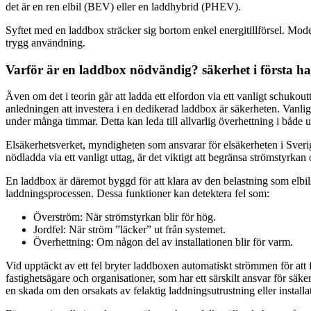
det är en ren elbil (BEV) eller en laddhybrid (PHEV).
Syftet med en laddbox sträcker sig bortom enkel energitillförsel. Mod
trygg användning.
Varför är en laddbox nödvändig? säkerhet i första h
Även om det i teorin går att ladda ett elfordon via ett vanligt schuko
anledningen att investera i en dedikerad laddbox är säkerheten. Vanlig
under många timmar. Detta kan leda till allvarlig överhettning i både u
Elsäkerhetsverket, myndigheten som ansvarar för elsäkerheten i Sveri
nödladda via ett vanligt uttag, är det viktigt att begränsa strömstyrka
En laddbox är däremot byggd för att klara av den belastning som elbi
laddningsprocessen. Dessa funktioner kan detektera fel som:
Överström: När strömstyrkan blir för hög.
Jordfel: När ström ”läcker” ut från systemet.
Överhettning: Om någon del av installationen blir för varm.
Vid upptäckt av ett fel bryter laddboxen automatiskt strömmen för att
fastighetsägare och organisationer, som har ett särskilt ansvar för sä
en skada om den orsakats av felaktig laddningsutrustning eller installa