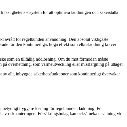
 fastighetens elsystem för att optimera laddningen och säkerställa
arkt avrått för regelbunden användning. Den absolut viktigaste
erade för den kontinuerliga, höga effekt som elbilsladdning kräver
t ske som en tillfällig nödlösning. Om du mot förmodan måste
ken på överhettning, som värmeutveckling eller missfärgning på uttaget.
t av allt, inbyggda säkerhetsfunktioner som kontinuerligt övervakar
n betydligt tryggare lösning för regelbunden laddning. För
del av riskhanteringen. Försäkringsbolag kan också neka ersättning vid