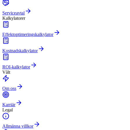
Serviceavtal
Kalkylatorer
Effektoptimeringskalkylator
Kostnadskalkylator
ROI-kalkylator
Vålt
Om oss
Karriär
Legal
Allmänna villkor