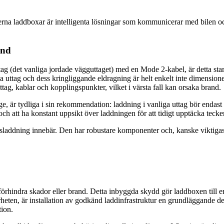
erna laddboxar är intelligenta lösningar som kommunicerar med bilen och
and
uttag (det vanliga jordade vägguttaget) med en Mode 2-kabel, är detta st
a uttag och dess kringliggande eldragning är helt enkelt inte dimension
ttag, kablar och kopplingspunkter, vilket i värsta fall kan orsaka brand.
ge, är tydliga i sin rekommendation: laddning i vanliga uttag bör endas
n och att ha konstant uppsikt över laddningen för att tidigt upptäcka tec
lsladdning innebär. Den har robustare komponenter och, kanske viktigas
 förhindra skador eller brand. Detta inbyggda skydd gör laddboxen till e
kerheten, är installation av godkänd laddinfrastruktur en grundläggande 
tion.