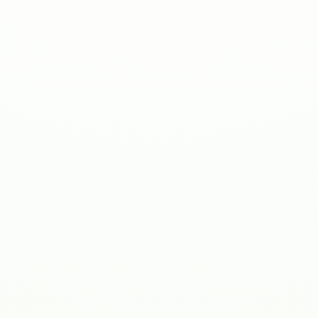
Kostnadskalkylator
ROI-kalkylator