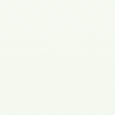
Garanti på både hårdvara och anläggning
Support dygnet runt
Spara 75% på effekttariffer