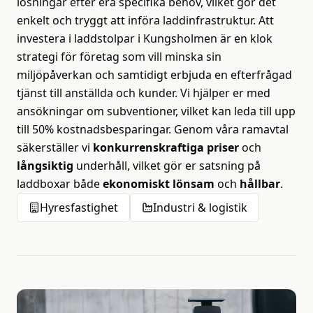
lösningar efter era specifika behov, vilket gör det
enkelt och tryggt att införa laddinfrastruktur. Att
investera i laddstolpar i Kungsholmen är en klok
strategi för företag som vill minska sin
miljöpåverkan och samtidigt erbjuda en efterfrågad
tjänst till anställda och kunder. Vi hjälper er med
ansökningar om subventioner, vilket kan leda till upp
till 50% kostnadsbesparingar. Genom våra ramavtal
säkerställer vi
konkurrenskraftiga priser
och
långsiktig
underhåll, vilket gör er satsning på
laddboxar både
ekonomiskt lönsam
och
hållbar
.
Hyresfastighet
Industri & logistik