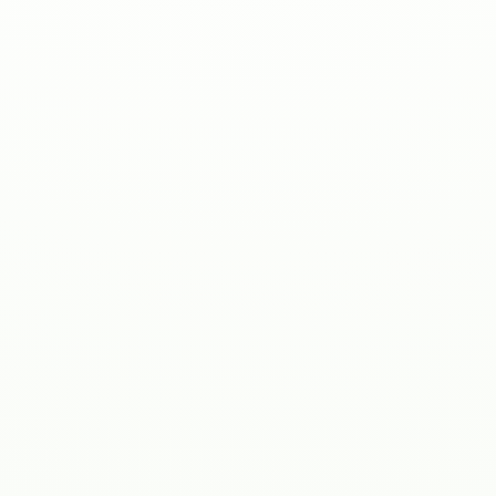
Kostnadskalkylator
ROI-kalkylator