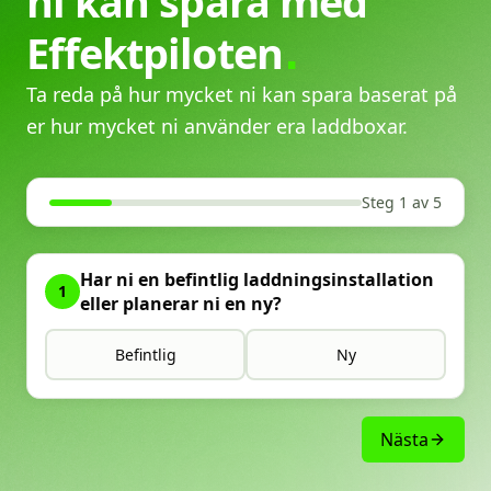
ni
kan
spara
med
Effektpiloten
Ta reda på hur mycket ni kan spara baserat på
er hur mycket ni använder era laddboxar.
Steg 1 av 5
Har ni en befintlig laddningsinstallation
1
eller planerar ni en ny?
Befintlig
Ny
Nästa