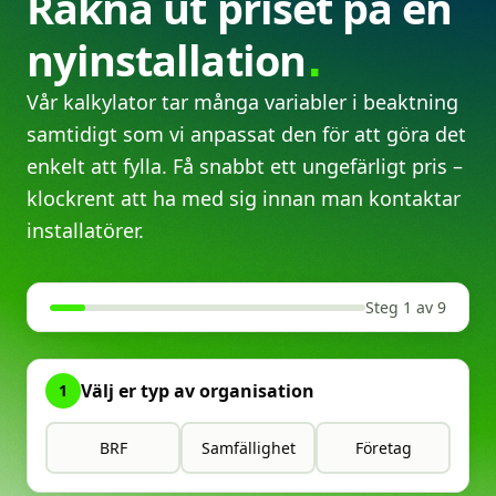
Räkna
ut
priset
på
en
nyinstallation
Vår kalkylator tar många variabler i beaktning
samtidigt som vi anpassat den för att göra det
enkelt att fylla. Få snabbt ett ungefärligt pris –
klockrent att ha med sig innan man kontaktar
installatörer.
Steg 1 av 9
Välj er typ av organisation
1
BRF
Samfällighet
Företag