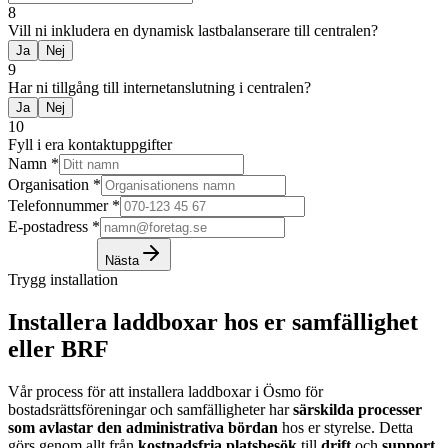
8
Vill ni inkludera en dynamisk lastbalanserare till centralen?
Ja
Nej
9
Har ni tillgång till internetanslutning i centralen?
Ja
Nej
10
Fyll i era kontaktuppgifter
Namn
*
Organisation
*
Telefonnummer
*
E-postadress
*
Nästa
Trygg installation
Installera laddboxar hos er samfällighet
eller BRF
Vår process för att installera laddboxar i Ösmo för
bostadsrättsföreningar och samfälligheter har
särskilda processer
som avlastar den administrativa bördan
hos er styrelse. Detta
görs genom allt från
kostnadsfria platsbesök
till
drift
och
support