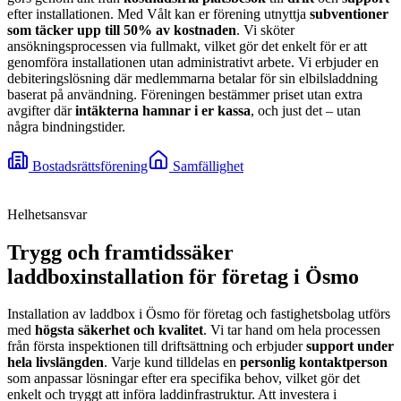
efter installationen. Med Vålt kan er förening utnyttja
subventioner
som täcker upp till 50% av kostnaden
. Vi sköter
ansökningsprocessen via fullmakt, vilket gör det enkelt för er att
genomföra installationen utan administrativt arbete. Vi erbjuder en
debiteringslösning där medlemmarna betalar för sin elbilsladdning
baserat på användning. Föreningen bestämmer priset utan extra
avgifter där
intäkterna hamnar i er kassa
, och just det – utan
några bindningstider.
Bostadsrättsförening
Samfällighet
Helhetsansvar
Trygg och framtidssäker
laddboxinstallation för företag i Ösmo
Installation av laddbox i Ösmo för företag och fastighetsbolag utförs
med
högsta säkerhet och kvalitet
. Vi tar hand om hela processen
från första inspektionen till driftsättning och erbjuder
support under
hela livslängden
. Varje kund tilldelas en
personlig kontaktperson
som anpassar lösningar efter era specifika behov, vilket gör det
enkelt och tryggt att införa laddinfrastruktur. Att investera i