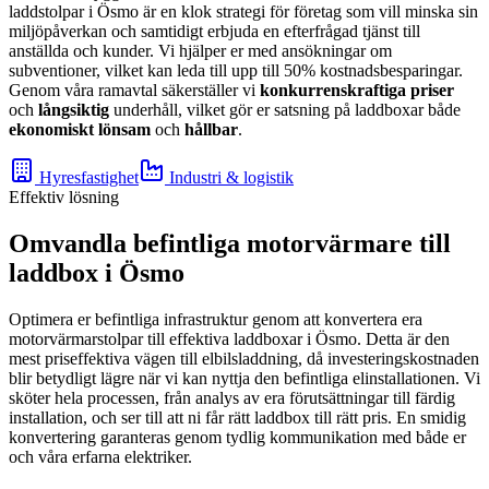
laddstolpar i Ösmo är en klok strategi för företag som vill minska sin
miljöpåverkan och samtidigt erbjuda en efterfrågad tjänst till
anställda och kunder. Vi hjälper er med ansökningar om
subventioner, vilket kan leda till upp till 50% kostnadsbesparingar.
Genom våra ramavtal säkerställer vi
konkurrenskraftiga priser
och
långsiktig
underhåll, vilket gör er satsning på laddboxar både
ekonomiskt lönsam
och
hållbar
.
Hyresfastighet
Industri & logistik
Effektiv lösning
Omvandla befintliga motorvärmare till
laddbox i Ösmo
Optimera er befintliga infrastruktur genom att konvertera era
motorvärmarstolpar till effektiva laddboxar i Ösmo. Detta är den
mest priseffektiva vägen till elbilsladdning, då investeringskostnaden
blir betydligt lägre när vi kan nyttja den befintliga elinstallationen. Vi
sköter hela processen, från analys av era förutsättningar till färdig
installation, och ser till att ni får rätt laddbox till rätt pris. En smidig
konvertering garanteras genom tydlig kommunikation med både er
och våra erfarna elektriker.