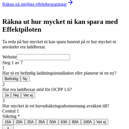
Räkna på möjliga effektbesparingar
Räkna ut hur mycket ni kan spara med
Effektpiloten
Ta reda på hur mycket ni kan spara baserat på er hur mycket ni
använder era laddboxar.
Website
Steg 1 av 7
1
Har ni en befintlig laddningsinstallation eller planerar ni en ny?
Befintlig
Ny
2
Har era laddboxar stöd för OCPP 1.6?
Ja
Nej
Vet ej
3
Hur mycket är ert huvudsäkringsabonnemang avsäkrat till?
Central 1
Säkring
*
16A
20A
25A
35A
50A
63A
80A
100A
Vet ej