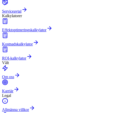
Serviceavtal
Kalkylatorer
Effektoptimeringskalkylator
Kostnadskalkylator
ROI-kalkylator
Vålt
Om oss
Karriär
Legal
Allmänna villkor