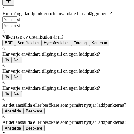
4
Hur många laddpunkter och användare har anläggningen?
st
st
5
Vilken typ av organisation är ni?
BRF
Samfällighet
Hyresfastighet
Företag
Kommun
6
Har varje användare tillgång till en egen laddpunkt?
Ja
Nej
6
Har varje användare tillgång till en egen laddpunkt?
Ja
Nej
6
Har varje användare tillgång till en egen laddpunkt?
Ja
Nej
6
Är det anställda eller besökare som primärt nyttjar laddpunkterna?
Anställda
Besökare
6
Är det anställda eller besökare som primärt nyttjar laddpunkterna?
Anställda
Besökare
7