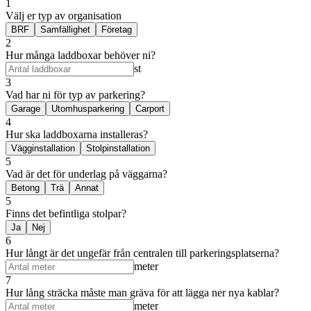
1
Välj er typ av organisation
BRF
Samfällighet
Företag
2
Hur många laddboxar behöver ni?
st
3
Vad har ni för typ av parkering?
Garage
Utomhusparkering
Carport
4
Hur ska laddboxarna installeras?
Vägginstallation
Stolpinstallation
5
Vad är det för underlag på väggarna?
Betong
Trä
Annat
5
Finns det befintliga stolpar?
Ja
Nej
6
Hur långt är det ungefär från centralen till parkeringsplatserna?
meter
7
Hur lång sträcka måste man gräva för att lägga ner nya kablar?
meter