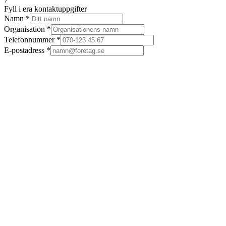
Fyll i era kontaktuppgifter
Namn
*
Organisation
*
Telefonnummer
*
E-postadress
*
Nästa
Smart effektoptimering
Effektpiloten™
sänker ert effektbehov
Vårt egenutvecklade AI-system övervakar och reglerar laddningen i
realtid. Effektpiloten sänker effekttopparna och säkerställer 100% av
alla användares behov – vilket sparar pengar på era elnätsavgifter.
Intelligent styrning
AI:n lär sig era laddmönster och föreslår förbättringar.