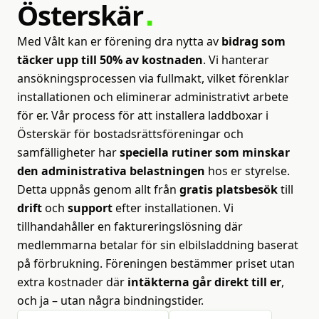
Österskär
Med Vålt kan er förening dra nytta av
bidrag som
täcker upp till 50% av kostnaden
. Vi hanterar
ansökningsprocessen via fullmakt, vilket förenklar
installationen och eliminerar administrativt arbete
för er. Vår process för att installera laddboxar i
Österskär för bostadsrättsföreningar och
samfälligheter har
speciella rutiner som minskar
den administrativa belastningen
hos er styrelse.
Detta uppnås genom allt från
gratis platsbesök
till
drift
och
support
efter installationen. Vi
tillhandahåller en faktureringslösning där
medlemmarna betalar för sin elbilsladdning baserat
på förbrukning. Föreningen bestämmer priset utan
extra kostnader där
intäkterna går direkt till er
,
och ja – utan några bindningstider.