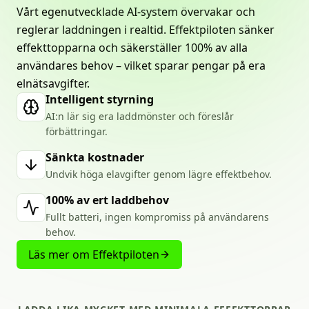
Vårt egenutvecklade AI-system övervakar och
reglerar laddningen i realtid. Effektpiloten sänker
effekttopparna och säkerställer 100% av alla
användares behov – vilket sparar pengar på era
elnätsavgifter.
Intelligent styrning
AI:n lär sig era laddmönster och föreslår
förbättringar.
Sänkta kostnader
Undvik höga elavgifter genom lägre effektbehov.
100% av ert laddbehov
Fullt batteri, ingen kompromiss på användarens
behov.
Läs mer om Effektpiloten