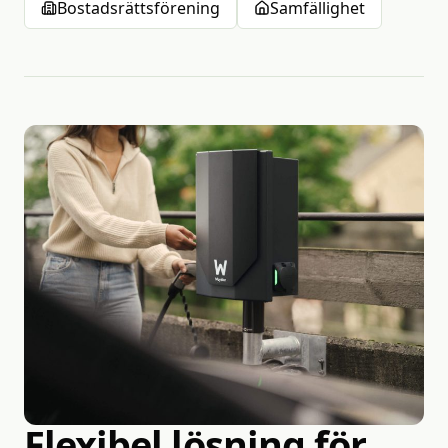
Bostadsrättsförening
Samfällighet
Helhetsansvar
Flexibel
lösning
för