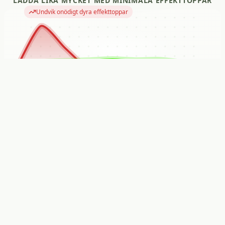
LADDA
LIKA
MYCKET
MED
MINIMALA
EFFEKTTOPPAR
Undvik onödigt dyra effekttoppar