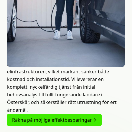
motorvärmare?
Utnyttja
infrastrukturen
då!
Förvandla era motorvärmaruttag till moderna
laddstationer. Detta är en ekonomiskt fördelaktig
metod som utnyttjar den existerande
elinfrastrukturen, vilket markant sänker både
kostnad och installationstid. Vi levererar en
komplett, nyckelfärdig tjänst från initial
behovsanalys till fullt fungerande laddare i
Österskär, och säkerställer rätt utrustning för ert
ändamål.
Räkna på möjliga effektbesparingar