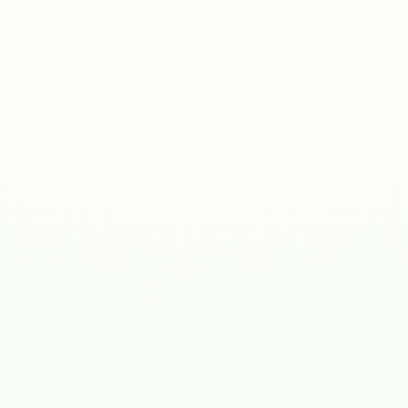
Kostnadskalkylator
ROI-kalkylator