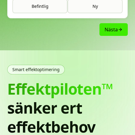
Befintlig
Ny
Nästa
Smart effektoptimering
Effektpiloten™
sänker
ert
effektbehov