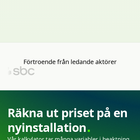
Förtroende
från
ledande
aktörer
Räkna
ut
priset
på
en
nyinstallation
Vår kalkylator tar många variabler i beaktning