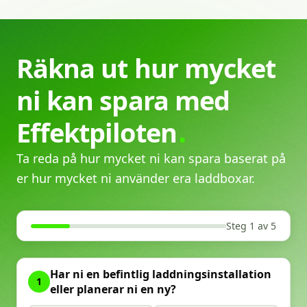
Räkna
ut
hur
mycket
ni
kan
spara
med
Effektpiloten
Ta reda på hur mycket ni kan spara baserat på
er hur mycket ni använder era laddboxar.
Steg 1 av 5
Har ni en befintlig laddningsinstallation
1
eller planerar ni en ny?