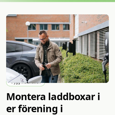
Trygg installation
Montera
laddboxar
i
er
förening
i