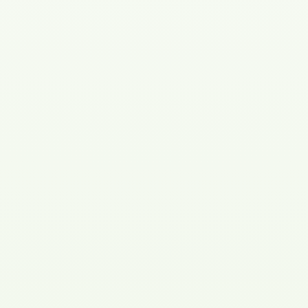
Garanti på både hårdvara och anläggning
Support dygnet runt
Spara 75% på effekttariffer