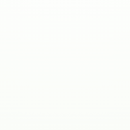
Kostnadskalkylator
ROI-kalkylator