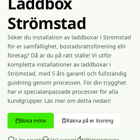
Laddbox
Strömstad
Söker du installation av laddboxar i Strömstad
för er samfällighet, bostadsrättsförening ellr
företag? Då är du på rätt ställe! Vi utför
kompletta installationer av laddboxar i
Strömstad, med 5 års garanti och fullständig
guidning genom processen. För din trygghet
har vi specialanpassade processer för alla
kundgrupper. Läs mer om detta nedan!
Boka möte
Räkna på er lösning
5 års garanti
24/7 support
Effektoptimering