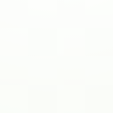
Kostnadskalkylator
ROI-kalkylator