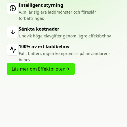
Intelligent styrning
AI:n lär sig era laddmönster och föreslår
förbättringar.
Sänkta kostnader
Undvik höga elavgifter genom lägre effektbehov.
100% av ert laddbehov
Fullt batteri, ingen kompromiss på användarens
behov.
Läs mer om Effektpiloten
LADDA
LIKA
MYCKET
MED
MINIMALA
EFFEKTTOPPAR