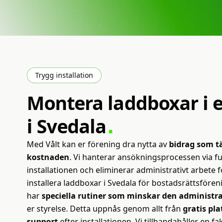
Trygg installation
Montera
laddboxar
i
e
i
Svedala
Med Vålt kan er förening dra nytta av
bidrag som tä
kostnaden
. Vi hanterar ansökningsprocessen via ful
installationen och eliminerar administrativt arbete fö
installera laddboxar i Svedala för bostadsrättsföre
har
speciella rutiner som minskar den administr
er styrelse. Detta uppnås genom allt från
gratis pl
support
efter installationen. Vi tillhandahåller en f