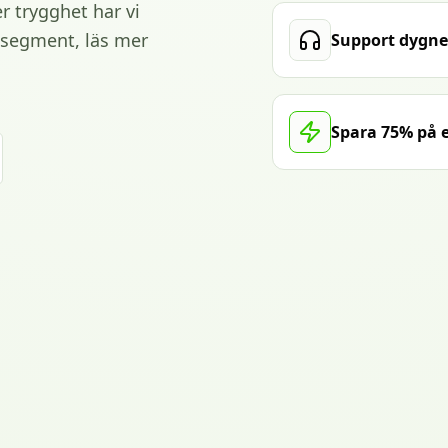
er trygghet har vi
dsegment, läs mer
Support dygne
Spara 75% på e