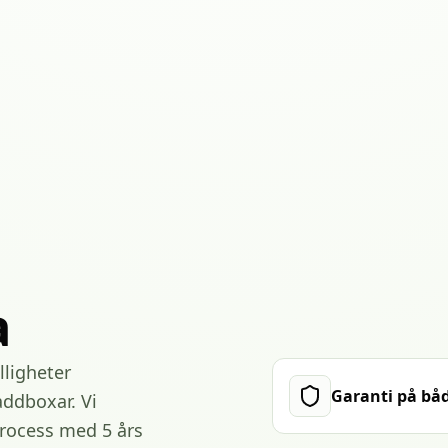
a
lligheter
Garanti på bå
addboxar. Vi
 process med 5 års