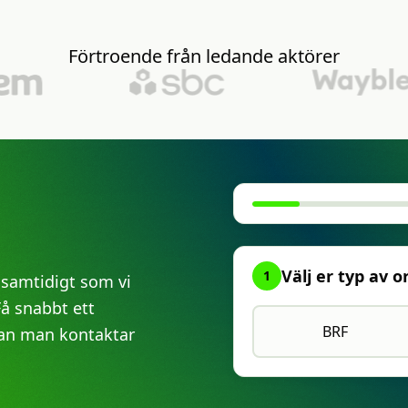
Förtroende
från
ledande
aktörer
Välj er typ av 
1
 samtidigt som vi
Få snabbt ett
BRF
nnan man kontaktar