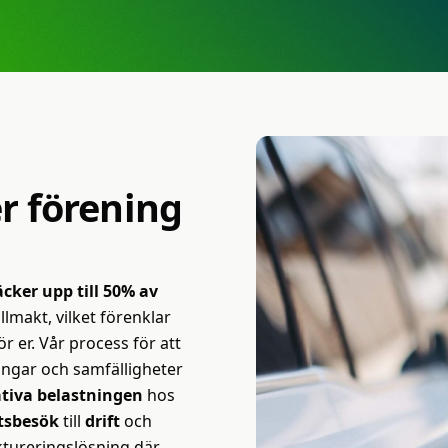
r
förening
cker upp till 50% av
lmakt, vilket förenklar
r er. Vår process för att
ningar och samfälligheter
ativa belastningen
hos
atsbesök
till
drift
och
aktureringslösning där