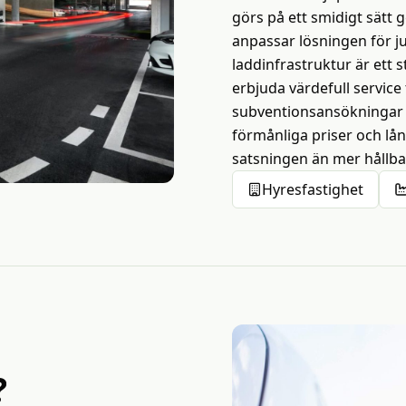
görs på ett smidigt sätt 
anpassar lösningen för jus
laddinfrastruktur är ett 
erbjuda värdefull service 
subventionsansökningar f
förmånliga priser och lång
satsningen än mer hållb
Hyresfastighet
?