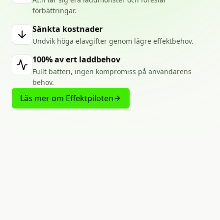
förbättringar.
Sänkta kostnader
Undvik höga elavgifter genom lägre effektbehov.
100% av ert laddbehov
Fullt batteri, ingen kompromiss på användarens
behov.
Läs mer om Effektpiloten
LADDA
LIKA
MYCKET
MED
MINIMALA
EFFEKTTOPPAR