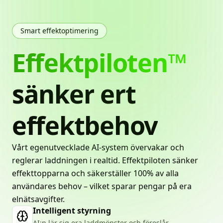
Smart effektoptimering
Effektpiloten™
sänker
ert
effektbehov
Vårt egenutvecklade AI-system övervakar och
reglerar laddningen i realtid. Effektpiloten sänker
effekttopparna och säkerställer 100% av alla
användares behov – vilket sparar pengar på era
elnätsavgifter.
Intelligent styrning
AI:n lär sig era laddmönster och föreslår