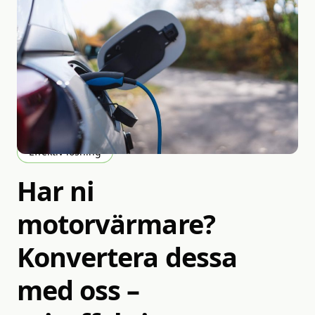
Effektiv lösning
Har
ni
motorvärmare?
Konvertera
dessa
med
oss
–