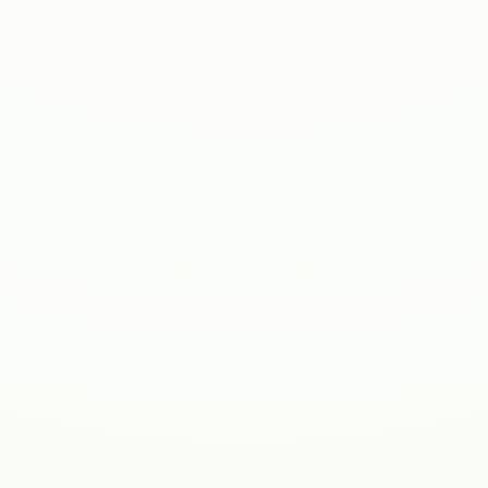
Kostnadskalkylator
ROI-kalkylator