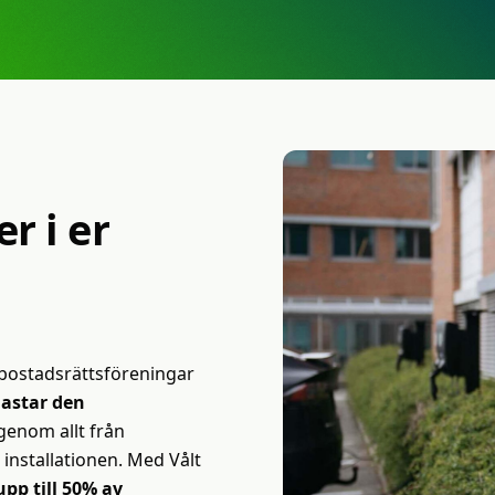
er
i
er
r bostadsrättsföreningar
lastar den
genom allt från
 installationen. Med Vålt
pp till 50% av