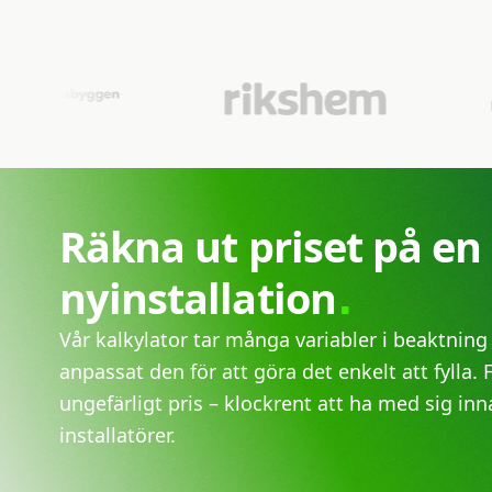
Räkna
ut
priset
på
en
nyinstallation
Vår kalkylator tar många variabler i beaktning
anpassat den för att göra det enkelt att fylla. 
ungefärligt pris – klockrent att ha med sig i
installatörer.