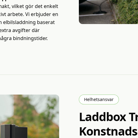
akt, vilket gör det enkelt
ivt arbete. Vi erbjuder en
 elbilsladdning baserat
xtra avgifter där
 några bindningstider.
Helhetsansvar
Laddbox
T
Konstnadse