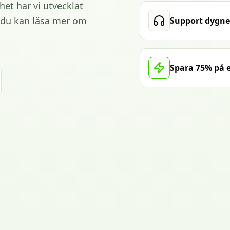
et har vi utvecklat
t du kan läsa mer om
Support dygne
Spara 75% på e