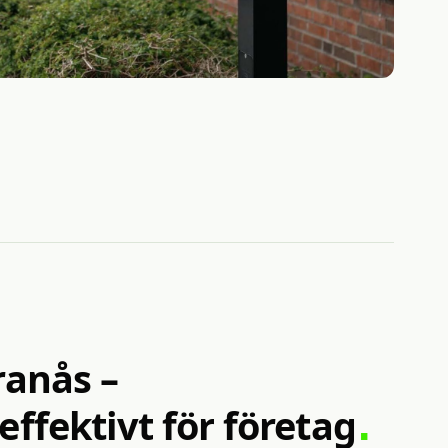
ranås
–
ffektivt
för
företag