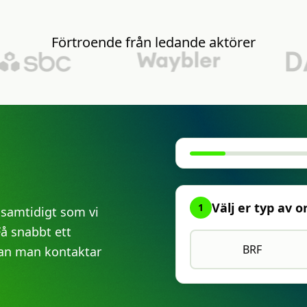
Förtroende
från
ledande
aktörer
Välj er typ av 
1
 samtidigt som vi
Få snabbt ett
BRF
nnan man kontaktar