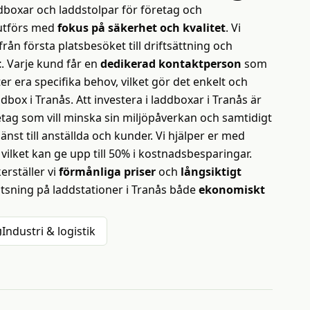
ddboxar och laddstolpar för företag och
 utförs med
fokus på säkerhet och kvalitet
. Vi
rån första platsbesöket till driftsättning och
t
. Varje kund får en
dedikerad kontaktperson
som
er era specifika behov, vilket gör det enkelt och
addbox i Tranås. Att investera i laddboxar i Tranås är
etag som vill minska sin miljöpåverkan och samtidigt
änst till anställda och kunder. Vi hjälper er med
ilket kan ge upp till 50% i kostnadsbesparingar.
rställer vi
förmånliga priser
och
långsiktigt
satsning på laddstationer i Tranås både
ekonomiskt
Industri & logistik