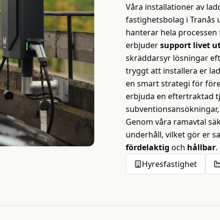
Våra installationer av la
fastighetsbolag i Tranås
hanterar hela processen f
erbjuder
support livet u
skräddarsyr lösningar eft
tryggt att installera er l
en smart strategi för för
erbjuda en eftertraktad tj
subventionsansökningar, v
Genom våra ramavtal säke
underhåll, vilket gör er 
fördelaktig
och
hållbar
.
Hyresfastighet