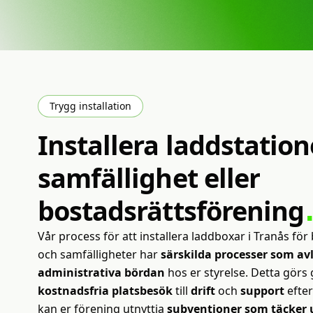
Trygg installation
Installera
laddstation
samfällighet
eller
bostadsrättsförening
Vår process för att installera laddboxar i Tranås fö
och samfälligheter har
särskilda processer som av
administrativa bördan
hos er styrelse. Detta görs 
kostnadsfria platsbesök
till
drift
och
support
efter
kan er förening utnyttja
subventioner som täcker u