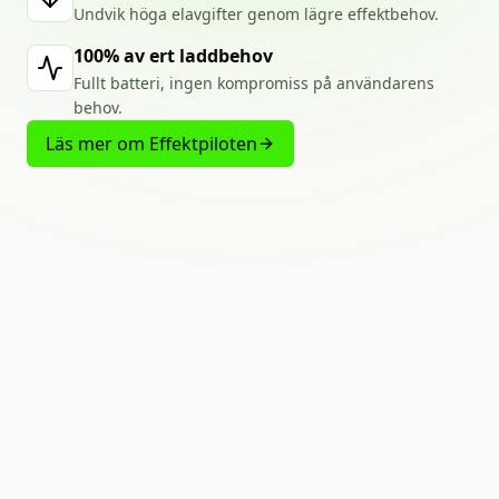
Undvik höga elavgifter genom lägre effektbehov.
100% av ert laddbehov
Fullt batteri, ingen kompromiss på användarens
behov.
Läs mer om Effektpiloten
LADDA
LIKA
MYCKET
MED
MINIMALA
EFFEKTTOPPAR