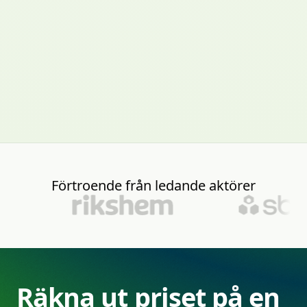
Förtroende
från
ledande
aktörer
Räkna
ut
priset
på
en