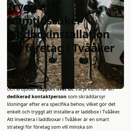
Trygg
och
framtidssäker
laddboxinstallation
för
företag
i
Tvååker
Våra installationer av laddboxar och laddstolpar för
företag och fastighetsbolag i Tvååker utförs med
fokus på säkerhet och kvalitet
. Vi hanterar hela
processen från första platsbesöket till driftsättning
och erbjuder
support livet ut
. Varje kund får en
dedikerad kontaktperson
som skräddarsyr
lösningar efter era specifika behov, vilket gör det
enkelt och tryggt att installera er laddbox i Tvååker.
Att investera i laddboxar i Tvååker är en smart
strategi för företag som vill minska sin