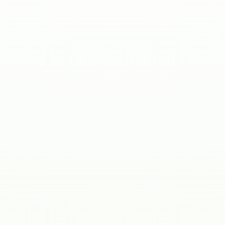
Kostnadskalkylator
ROI-kalkylator