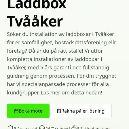
Laddbox
Tvååker
Söker du installation av laddboxar i Tvååker
för er samfällighet, bostadsrättsförening ellr
företag? Då är du på rätt ställe! Vi utför
kompletta installationer av laddboxar i
Tvååker, med 5 års garanti och fullständig
guidning genom processen. För din trygghet
har vi specialanpassade processer för alla
kundgrupper. Läs mer om detta nedan!
Boka möte
Räkna på er lösning
5 års garanti
24/7 support
Effektoptimering