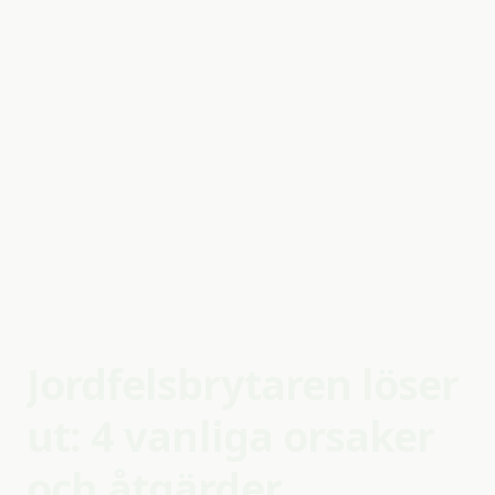
Jordfelsbrytaren
löser
ut:
4
vanliga
orsaker
och
åtgärder